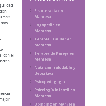
guridad.
Fisioterapia en
ción
Manresa
itamos
e más
Logopedia en
Manresa
s
Terapia Familiar en
Manresa
ca
Terapia de Pareja en
, con el
Manresa
ención
Nutrición Saludable y
Deportiva
Psicopedagogía
Psicología Infantil en
iencia
Manresa
 mejor
Ubinding en Manresa