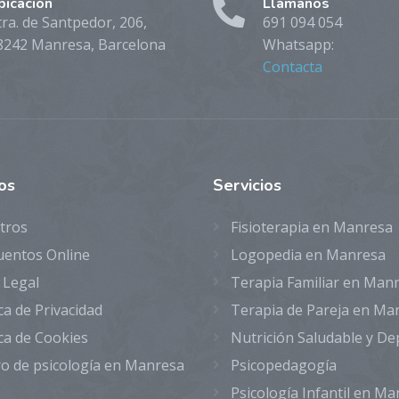
bicación
Llámanos
tra. de Santpedor, 206,
691 094 054
8242 Manresa, Barcelona
Whatsapp:
Contacta
os
Servicios
tros
Fisioterapia en Manresa
uentos Online
Logopedia en Manresa
 Legal
Terapia Familiar en Man
ica de Privacidad
Terapia de Pareja en Ma
ica de Cookies
Nutrición Saludable y De
o de psicología en Manresa
Psicopedagogía
Psicología Infantil en M