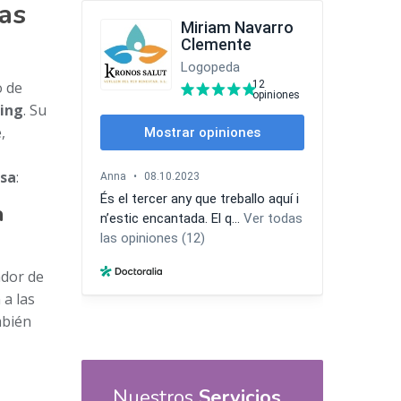
tas
o de
hing
. Su
,
esa
:
a
ador de
 a las
mbién
Nuestros
Servicios