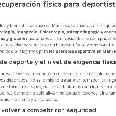
ecuperación física para deportis
salud y bienestar ubicado en Manresa, formado por un equip
cología, logopedia, fisioterapia, psicopedagogía y coac
os y globales
adaptados a las necesidades de cada paciente
lta calidad para mejorar su bienestar físico y emocional. A
or las que elegirnos para
Fisioterapia deportiva en Manr
de deporte y al nivel de exigencia físic
nresa se diseña teniendo en cuenta el tipo de disciplina que
ivos deportivos. No es lo mismo tratar a un corredor, un jug
o de forma recreativa, por eso adaptamos cada intervención
ue nos permite no solo aliviar molestias o lesiones, sino ta
ecaídas a medio y largo plazo.
 volver a competir con seguridad