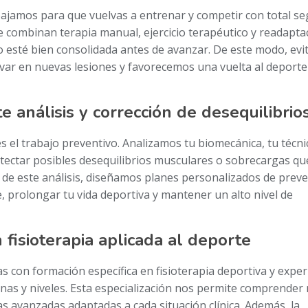
abajamos para que vuelvas a entrenar y competir con total se
 combinan terapia manual, ejercicio terapéutico y readapta
o esté bien consolidada antes de avanzar. De este modo, ev
var en nuevas lesiones y favorecemos una vuelta al deport
 análisis y corrección de desequilibrio
s el trabajo preventivo. Analizamos tu biomecánica, tu técni
ectar posibles desequilibrios musculares o sobrecargas que
r de este análisis, diseñamos planes personalizados de prev
, prolongar tu vida deportiva y mantener un alto nivel de
 fisioterapia aplicada al deporte
 con formación específica en fisioterapia deportiva y exper
linas y niveles. Esta especialización nos permite comprender
icas avanzadas adaptadas a cada situación clínica. Además, la