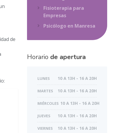
 un
Fisioterapia para
Empresas
Psicólogo en Manresa
idad de
a
Horario
de apertura
LUNES
10 A 13H - 16 A 20H
io:
MARTES
10 A 13H - 16 A 20H
MIÉRCOLES
10 A 13H - 16 A 20H
JUEVES
10 A 13H - 16 A 20H
VIERNES
10 A 13H - 16 A 20H