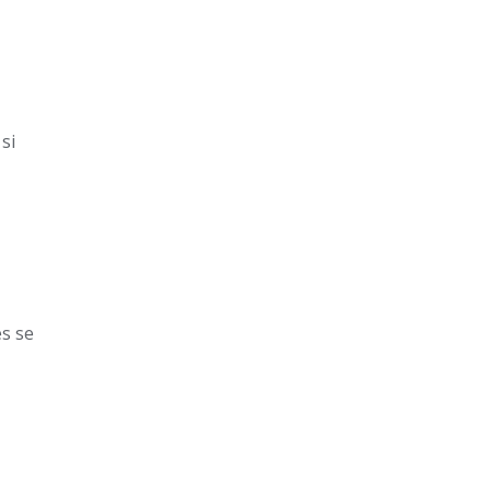
si
es se