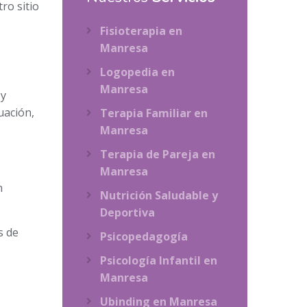
ro sitio
Fisioterapia en
Manresa
Logopedia en
Manresa
 y
uación,
Terapia Familiar en
Manresa
Terapia de Pareja en
Manresa
n
Nutrición Saludable y
Deportiva
s de
Psicopedagogía
Psicología Infantil en
Manresa
Ubinding en Manresa