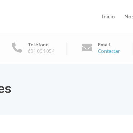
Inicio
No
Teléfono
Email
691 094 054
Contactar
es