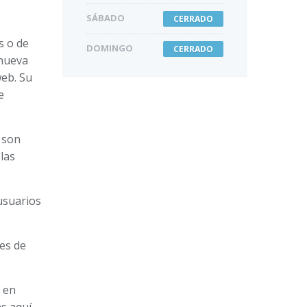
SÁBADO
CERRADO
s o de
DOMINGO
CERRADO
 nueva
web. Su
e
 son
las
usuarios
des de
 en