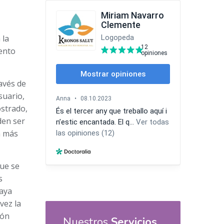
 la
iento
avés de
suario,
ostrado,
den ser
n más
que se
s
haya
vez la
ión
Nuestros
Servicios