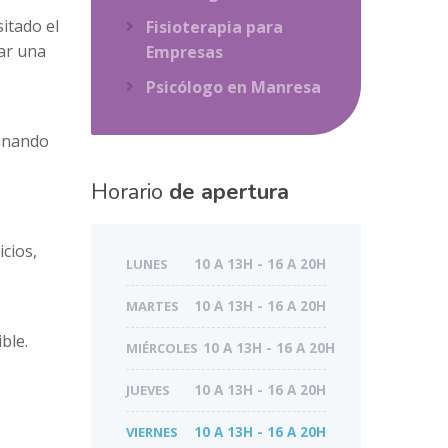
itado el
Fisioterapia para
rar una
Empresas
Psicólogo en Manresa
ionando
Horario
de apertura
icios,
LUNES
10 A 13H - 16 A 20H
MARTES
10 A 13H - 16 A 20H
ble.
MIÉRCOLES
10 A 13H - 16 A 20H
JUEVES
10 A 13H - 16 A 20H
VIERNES
10 A 13H - 16 A 20H