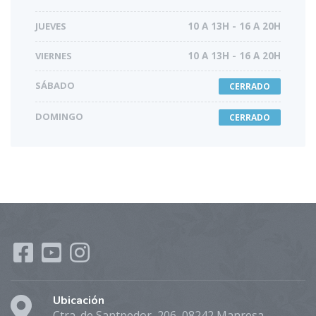
JUEVES
10 A 13H - 16 A 20H
VIERNES
10 A 13H - 16 A 20H
SÁBADO
CERRADO
DOMINGO
CERRADO
Ubicación
Ctra. de Santpedor, 206, 08242 Manresa,