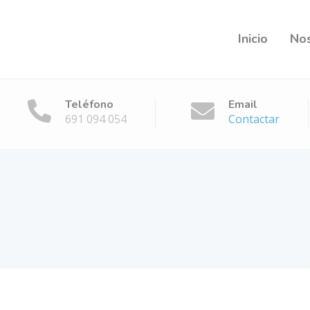
Inicio
No
Teléfono
Email
691 094 054
Contactar