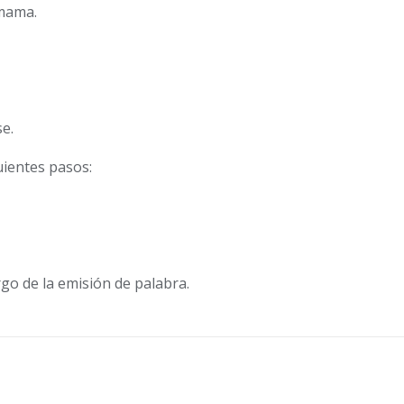
gmama.
se.
guientes pasos:
rgo de la emisión de palabra.