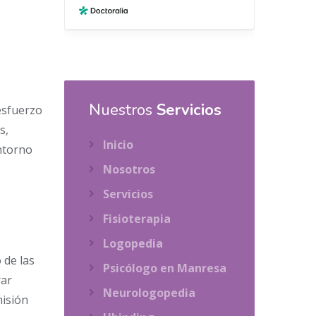
Nuestros
Servicios
eesfuerzo
s,
Inicio
ntorno
Nosotros
Servicios
Fisioterapia
Logopedia
 de las
Psicólogo en Manresa
rar
Neurologopedia
misión