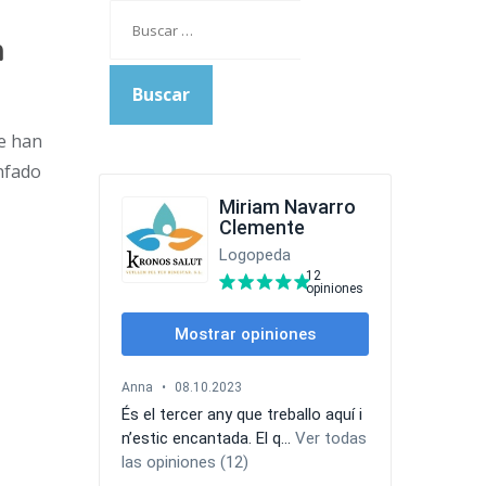
Buscar:
n
ue han
enfado