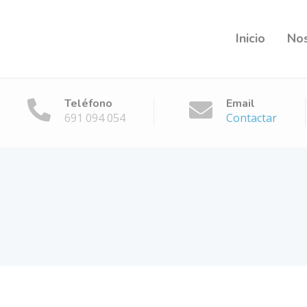
Inicio
No
Teléfono
Email
691 094 054
Contactar