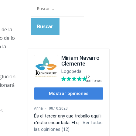
Buscar:
 de la
o de lo
 la
glución.
cionará
s.