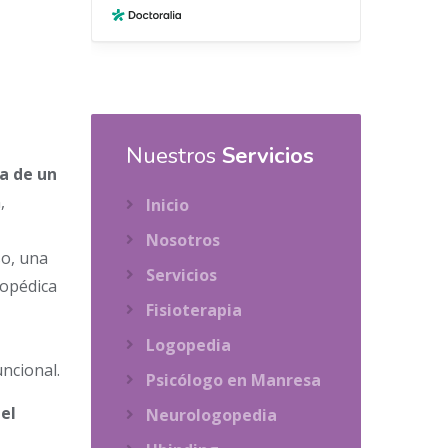
Nuestros
Servicios
ia de un
,
Inicio
Nosotros
so, una
Servicios
gopédica
Fisioterapia
Logopedia
uncional.
Psicólogo en Manresa
el
Neurologopedia