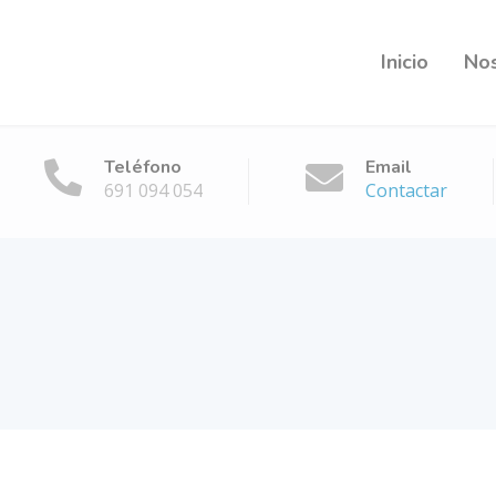
Inicio
No
Teléfono
Email
691 094 054
Contactar