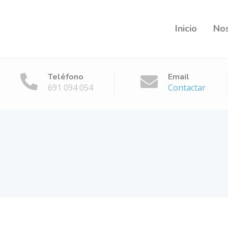
Inicio
No
Teléfono
Email
691 094 054
Contactar