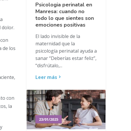
Psicologia perinatal en
Manresa: cuando no
todo lo que sientes son
ma
emociones positivas
 dolor.
El lado invisible de la
 con
maternidad que la
a de los
psicología perinatal ayuda a
sanar “Deberías estar feliz”,
“disfrútalo,...
ciente,
Leer más
sto con
os, la
23/01/2025
 y